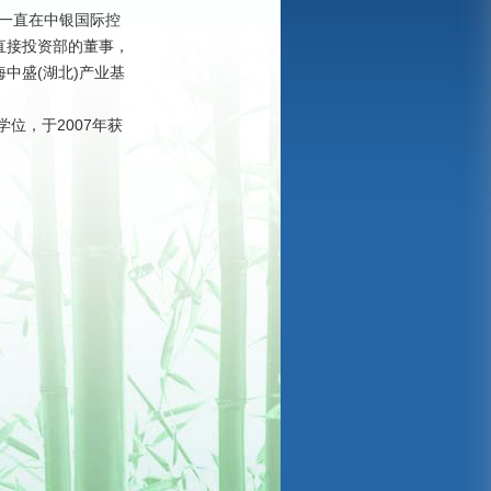
一直在中银国际控
直接投资部的董事，
海中盛
(
湖北
)
产业基
学位，于
2007
年获