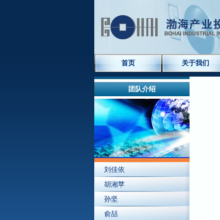
首页
关于我们
团队介绍
刘佳依
胡湘苹
孙坚
俞喆